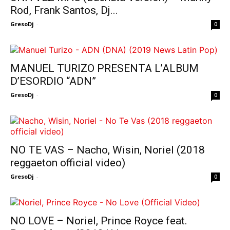
Rod, Frank Santos, Dj...
GresoDj
-
0
MANUEL TURIZO PRESENTA L’ALBUM
D’ESORDIO “ADN”
GresoDj
-
0
NO TE VAS – Nacho, Wisin, Noriel (2018
reggaeton official video)
GresoDj
-
0
NO LOVE – Noriel, Prince Royce feat.