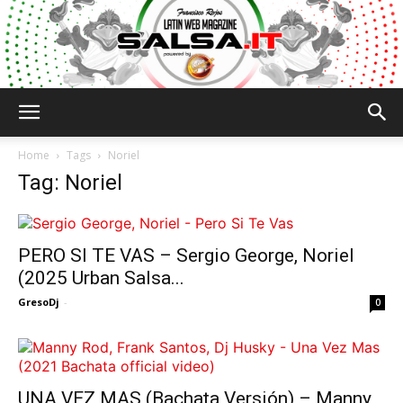
Salsa.it
Home
Tags
Noriel
Tag: Noriel
PERO SI TE VAS – Sergio George, Noriel
(2025 Urban Salsa...
GresoDj
-
0
UNA VEZ MAS (Bachata Versión) – Manny