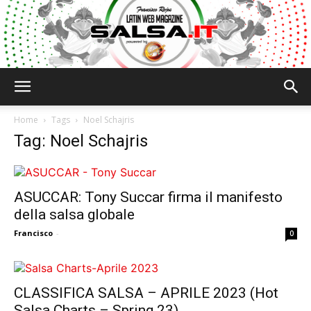
Salsa.it
Home
Tags
Noel Schajris
Tag: Noel Schajris
ASUCCAR: Tony Succar firma il manifesto
della salsa globale
Francisco
-
0
CLASSIFICA SALSA – APRILE 2023 (Hot
Salsa Charts – Spring 23)