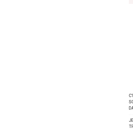
C
S
D
J
T