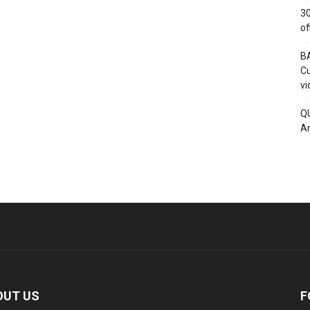
30
of
BA
Cu
vi
QU
An
OUT US
F