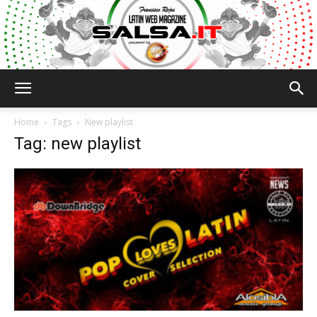
Salsa.it
Home
Tags
New playlist
Tag: new playlist