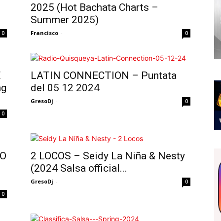
2025 (Hot Bachata Charts –
Summer 2025)
Francisco
-
0
0
E
LATIN CONNECTION – Puntata
ng
del 05 12 2024
GresoDj
-
0
0
TO
2 LOCOS – Seidy La Niña & Nesty
(2024 Salsa official...
GresoDj
-
0
0