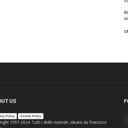
VO
IN
vi
V
OUT US
F
acy Policy
Cookie Policy
ight 1997-2024. Tutti i diritti riservati. Ideato da Francisco