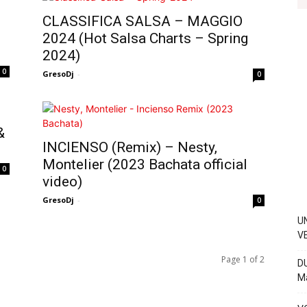
CLASSIFICA SALSA – MAGGIO
2024 (Hot Salsa Charts – Spring
2024)
0
GresoDj
-
0
&
INCIENSO (Remix) – Nesty,
Montelier (2023 Bachata official
0
video)
GresoDj
-
0
U
V
Page 1 of 2
D
Ma