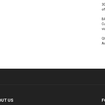
30
of
BA
Cu
vi
QU
An
OUT US
F