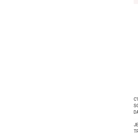
C
S
D
J
T