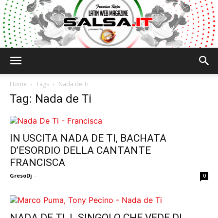
Salsa.it
Home
Tags
Nada de Ti
Tag: Nada de Ti
IN USCITA NADA DE TI, BACHATA
D’ESORDIO DELLA CANTANTE
FRANCISCA
GresoDj
-
0
NADA DE TI, L SINGOLO CHE VEDE DI