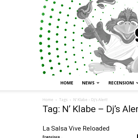
HOME
NEWS
RECENSIONI
Home
Tags
N’ Klabe – Dj’s Alert!
Tag: N’ Klabe – Dj’s Aler
La Salsa Vive Reloaded
Francisco
-