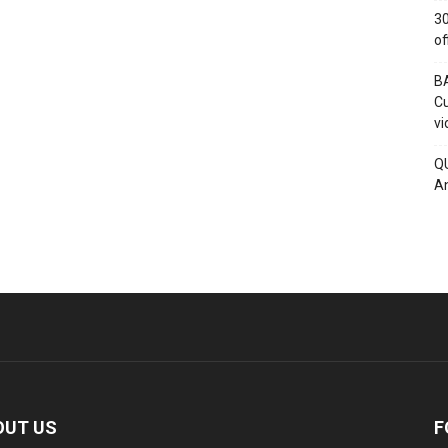
30
of
BA
Cu
vi
QU
An
OUT US
F