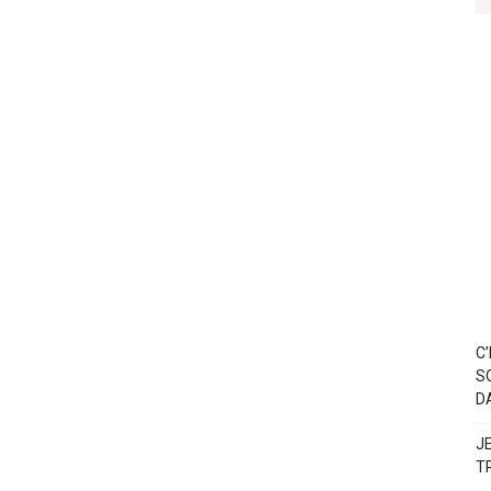
C
S
D
J
T