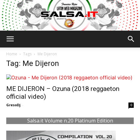
Salsa.it
Home
Tags
Me Dijeron
Tag: Me Dijeron
ME DIJERON – Ozuna (2018 reggaeton
official video)
GresoDj
-
0
Salsa.it Volume n.20 Platinum Edition