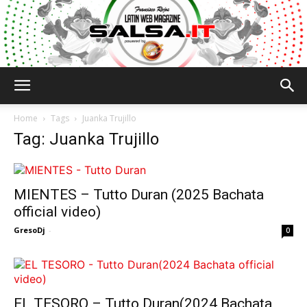
Salsa.it
Home
Tags
Juanka Trujillo
Tag: Juanka Trujillo
MIENTES – Tutto Duran (2025 Bachata
official video)
GresoDj
-
0
EL TESORO – Tutto Duran(2024 Bachata