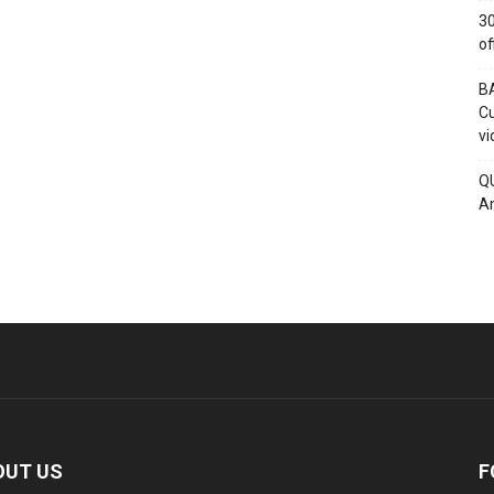
30
of
BA
Cu
vi
QU
An
OUT US
F