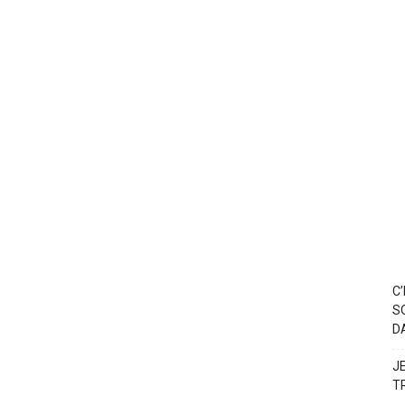
C
S
D
J
T