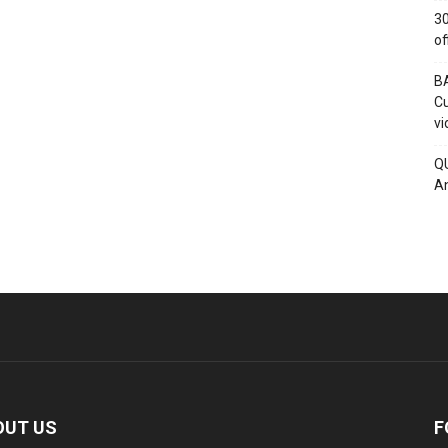
30
of
BA
Cu
vi
QU
An
OUT US
F