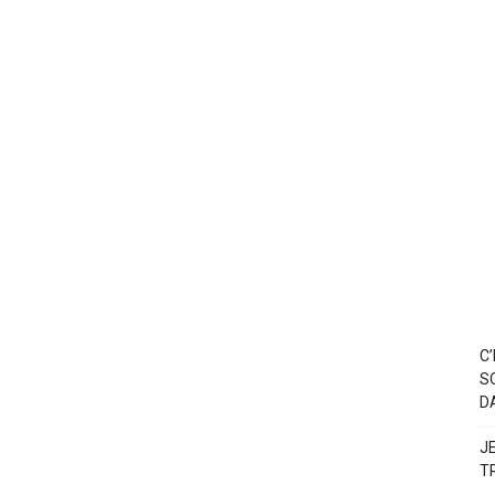
C
S
D
J
T