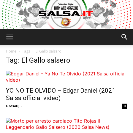
Salsa.it
Home
Tags
El Gallo salsero
Tag: El Gallo salsero
YO NO TE OLVIDO – Edgar Daniel (2021
Salsa official video)
GresoDj
-
0