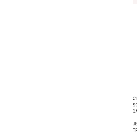
C
S
D
J
T