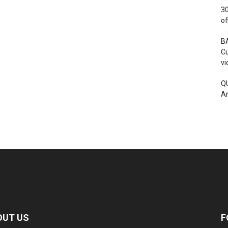
30
of
BA
Cu
vi
QU
An
OUT US
F