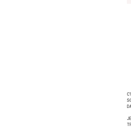
C
S
D
J
T