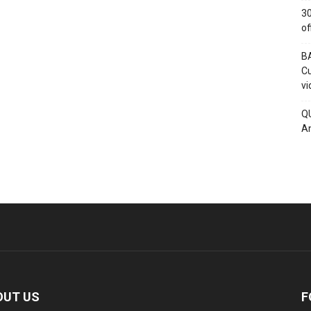
30
of
BA
Cu
vi
QU
An
OUT US
F