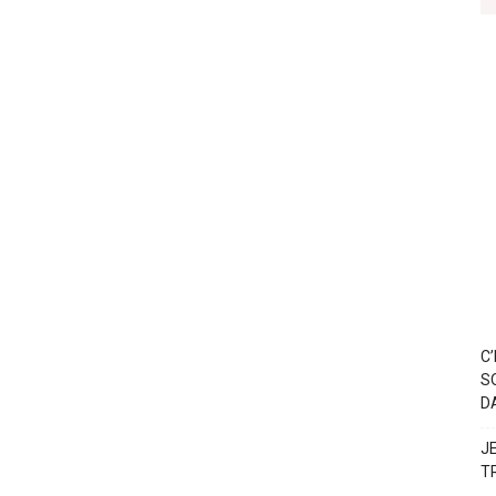
C
S
D
J
T