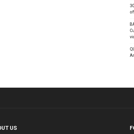
30
of
BA
Cu
vi
QU
An
OUT US
F