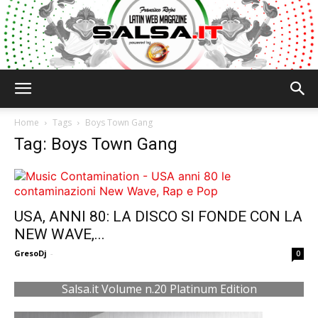
Salsa.it
Home
Tags
Boys Town Gang
Tag: Boys Town Gang
USA, ANNI 80: LA DISCO SI FONDE CON LA
NEW WAVE,...
GresoDj
-
0
Salsa.it Volume n.20 Platinum Edition