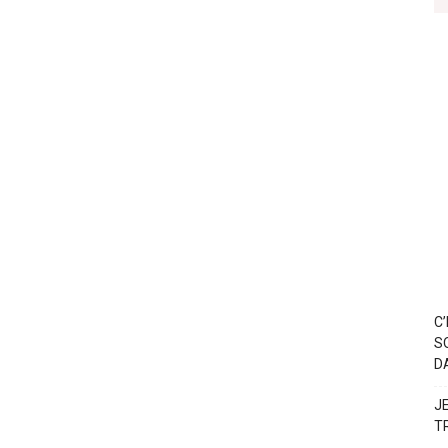
C
S
D
J
T