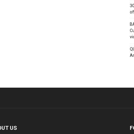
30
of
BA
Cu
vi
QU
An
OUT US
F