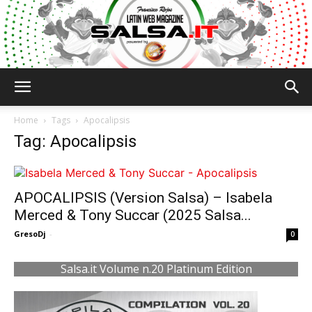
Salsa.it
Home
Tags
Apocalipsis
Tag: Apocalipsis
APOCALIPSIS (Version Salsa) – Isabela
Merced & Tony Succar (2025 Salsa...
GresoDj
-
0
Salsa.it Volume n.20 Platinum Edition