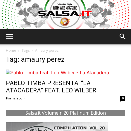
Salsa.it
Home
Tags
Amaury perez
Tag: amaury perez
PABLO TIMBA PRESENTA: “LA
ATACADERA” FEAT. LEO WILBER
Francisco
-
0
Salsa.it Volume n.20 Platinum Edition