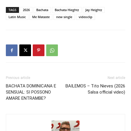
TAGS
2026
Bachata
Bachata Hieghtz
Jay Heightz
Latin Music
Me Mataste
new single
videoclip
Previous article
Next article
BACHATA DOMINICANA E
BAILEMOS – Tito Nieves (2026
SENSUAL: SI POSSONO
Salsa official video)
AMARE ENTRAMBE?