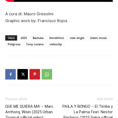
A cura di: Mauro Gresolmi
Graphic work by: Francisco Rojos
TAGS
2025
Bachata
DerekVinci
new single
òlatin music
Peligrosa
Tony Lozano
videoclip
Previous article
Next article
QUE ME QUIERA MA’ – Marc
PAILA Y BONGO – El Timba y
Anthony, Wisin (2025 Urban
La Palma Feat. Nestor
Tropical official video)
Pacheco (2025 Salsa official