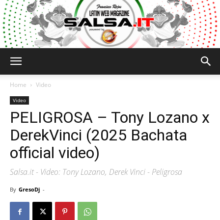
Salsa.it
Home
Video
Video
PELIGROSA – Tony Lozano x
DerekVinci (2025 Bachata
official video)
Salsa.it - Video: Tony Lozano, Derek Vinci - Peligrosa
By
GresoDj
-