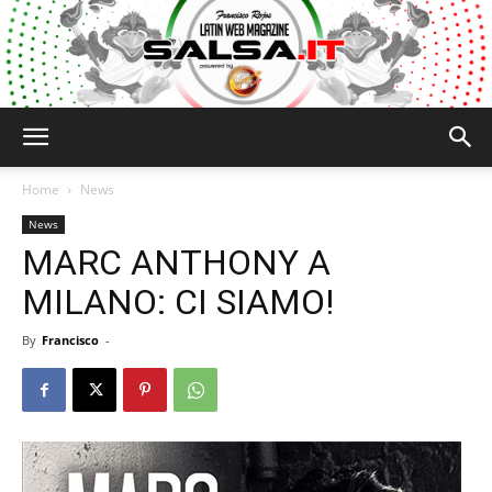
Salsa.it
Home
News
News
MARC ANTHONY A
MILANO: CI SIAMO!
By
Francisco
-