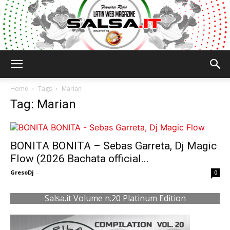
Salsa.it
Home
Tags
Marian
Tag: Marian
BONITA BONITA – Sebas Garreta, Dj Magic
Flow (2026 Bachata official...
GresoDj
-
0
Salsa.it Volume n.20 Platinum Edition