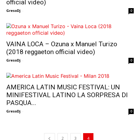
official video)
GresoDj
-
0
VAINA LOCA – Ozuna x Manuel Turizo
(2018 reggaeton official video)
GresoDj
-
0
AMERICA LATIN MUSIC FESTIVAL: UN
MINIFESTIVAL LATINO LA SORPRESA DI
PASQUA...
GresoDj
-
0
2
3
4