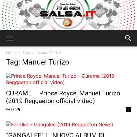
Salsa.it
Home
Tags
Manuel Turizo
Tag: Manuel Turizo
CURAME – Prince Royce, Manuel Turizo
(2019 Reggaeton official video)
GresoDj
-
0
“GANGALEE” IL NUOVO ALBUM DI