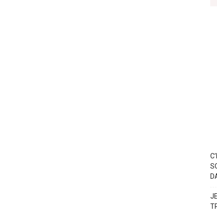
C
S
D
J
T