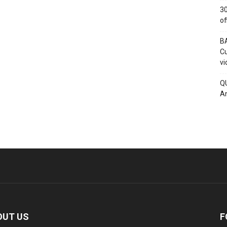
30
of
BA
Cu
vi
QU
An
OUT US
F