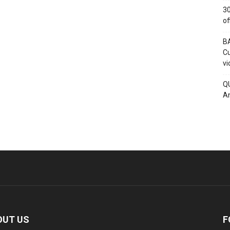
30
of
BA
Cu
vi
QU
An
OUT US
F