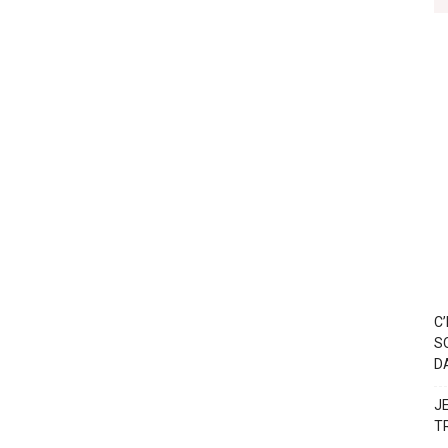
C
S
D
J
T