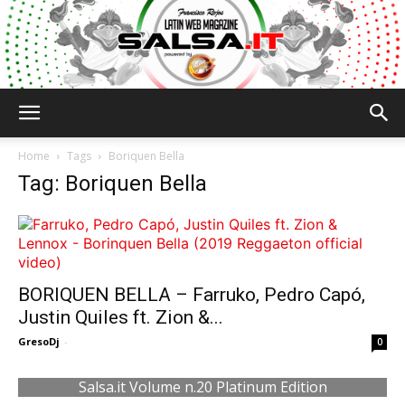
Salsa.it
Home
Tags
Boriquen Bella
Tag: Boriquen Bella
BORIQUEN BELLA – Farruko, Pedro Capó,
Justin Quiles ft. Zion &...
GresoDj
-
0
Salsa.it Volume n.20 Platinum Edition