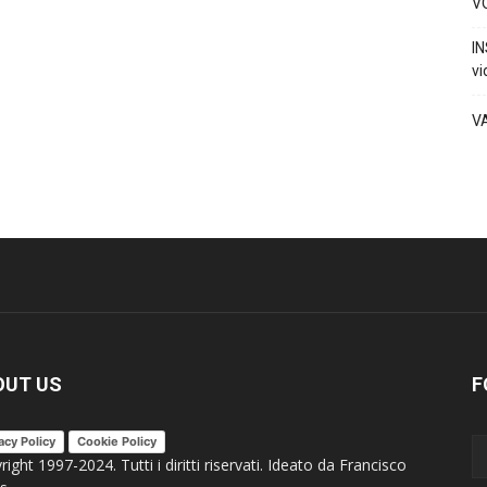
VO
IN
vi
V
OUT US
F
acy Policy
Cookie Policy
ight 1997-2024. Tutti i diritti riservati. Ideato da Francisco