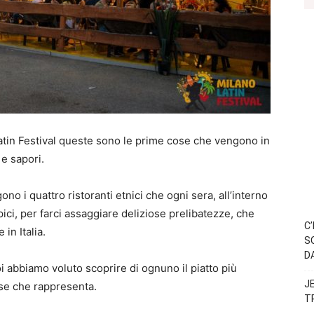
atin Festival queste sono le prime cose che vengono in
 e sapori.
o i quattro ristoranti etnici che ogni sera, all’interno
pici, per farci assaggiare deliziose prelibatezze, che
C
in Italia.
S
D
oi abbiamo voluto scoprire di ognuno il piatto più
J
ese che rappresenta.
T