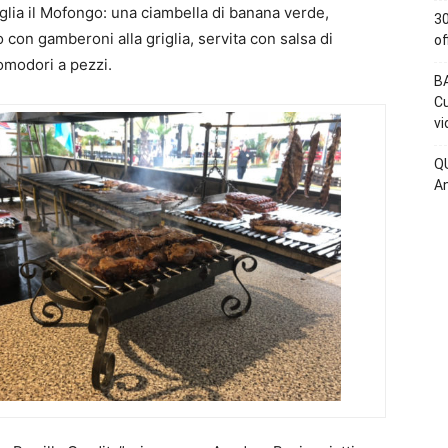
glia il Mofongo: una ciambella di banana verde,
30
to con gamberoni alla griglia, servita con salsa di
of
omodori a pezzi.
BA
Cu
vi
QU
An