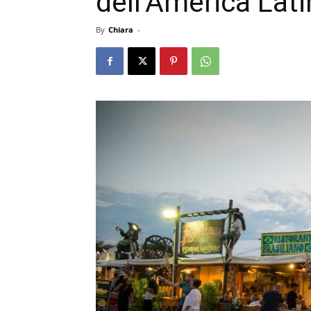
dell’America Lat
By
Chiara
-