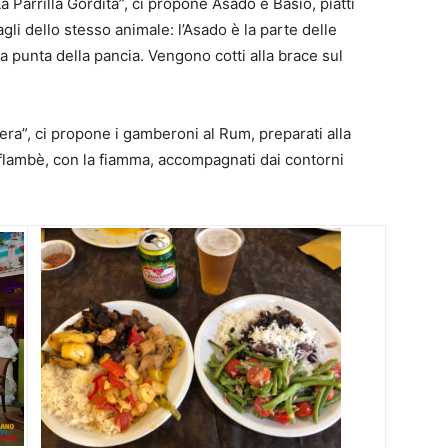
a Parrilla Gordita”, ci propone Asado e Basio, piatti
agli dello stesso animale: l’Asado è la parte delle
la punta della pancia. Vengono cotti alla brace sul
a”, ci propone i gamberoni al Rum, preparati alla
 flambè, con la fiamma, accompagnati dai contorni