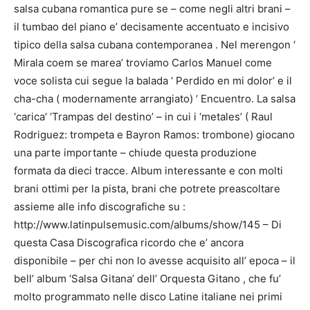
salsa cubana romantica pure se – come negli altri brani –
il tumbao del piano e’ decisamente accentuato e incisivo
tipico della salsa cubana contemporanea . Nel merengon ‘
Mirala coem se marea’ troviamo Carlos Manuel come
voce solista cui segue la balada ‘ Perdido en mi dolor’ e il
cha-cha ( modernamente arrangiato) ‘ Encuentro. La salsa
‘carica’ ‘Trampas del destino’ – in cui i ‘metales’ ( Raul
Rodriguez: trompeta e Bayron Ramos: trombone) giocano
una parte importante – chiude questa produzione
formata da dieci tracce. Album interessante e con molti
brani ottimi per la pista, brani che potrete preascoltare
assieme alle info discografiche su :
http://www.latinpulsemusic.com/albums/show/145 – Di
questa Casa Discografica ricordo che e’ ancora
disponibile – per chi non lo avesse acquisito all’ epoca – il
bell’ album ‘Salsa Gitana’ dell’ Orquesta Gitano , che fu’
molto programmato nelle disco Latine italiane nei primi